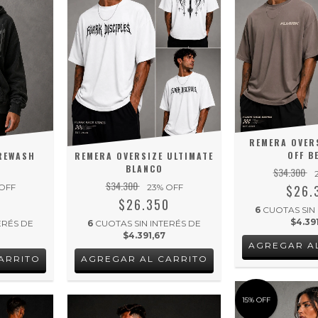
REMERA OVER
OFF B
REWASH
REMERA OVERSIZE ULTIMATE
BLANCO
$34.300
$34.300
OFF
23
% OFF
$26.
0
$26.350
6
CUOTAS SIN
$4.39
ERÉS DE
6
CUOTAS SIN INTERÉS DE
$4.391,67
AGREGAR A
ARRITO
AGREGAR AL CARRITO
15
%
OFF