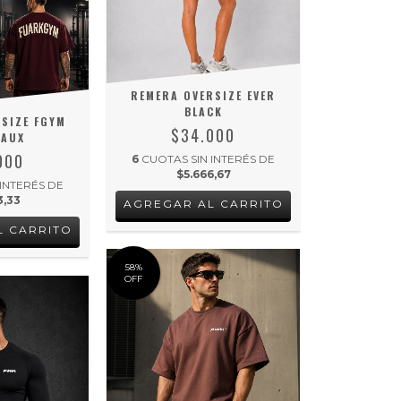
REMERA OVERSIZE EVER
BLACK
SIZE FGYM
$34.000
EAUX
000
6
CUOTAS SIN INTERÉS DE
$5.666,67
 INTERÉS DE
3,33
AGREGAR AL CARRITO
L CARRITO
58
%
OFF