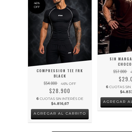
46
%
OFF
SIN MANGA
CHOCO
$57.000
COMPRESSION TEE FRK
BLACK
$29.
$54.000
46
% OFF
6
CUOTAS SIN
$28.900
$4.83
6
CUOTAS SIN INTERÉS DE
AGREGAR A
$4.816,67
AGREGAR AL CARRITO