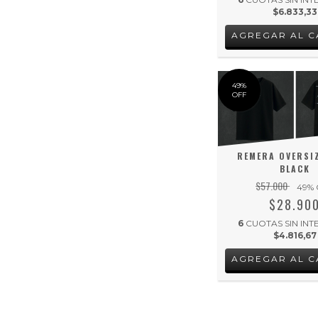
$6.833,33
AGREGAR AL C
49
%
OFF
REMERA OVERSIZ
BLACK
$57.000
49
% 
$28.90
6
CUOTAS SIN INT
$4.816,67
AGREGAR AL C