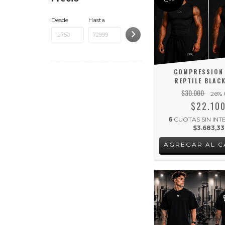
OFF
Desde
Hasta
COMPRESSION
REPTILE BLAC
$30.000
26
% 
$22.10
6
CUOTAS SIN INT
$3.683,33
AGREGAR AL C