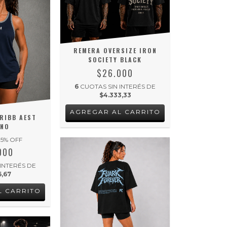
REMERA OVERSIZE IRON
SOCIETY BLACK
$26.000
6
CUOTAS SIN INTERÉS DE
$4.333,33
AGREGAR AL CARRITO
RIBB AEST
INO
15
% OFF
000
 INTERÉS DE
6,67
L CARRITO