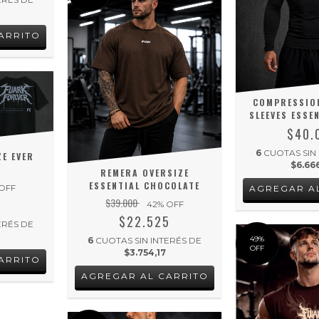
ARRITO
COMPRESSION
SLEEVES ESSE
$40.
6
CUOTAS SIN
E EVER
$6.66
REMERA OVERSIZE
ESSENTIAL CHOCOLATE
OFF
AGREGAR A
$39.000
0
42
% OFF
$22.525
ERÉS DE
49
%
6
CUOTAS SIN INTERÉS DE
OFF
$3.754,17
ARRITO
AGREGAR AL CARRITO