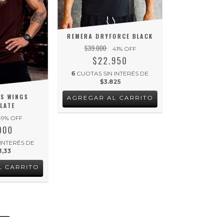
REMERA DRYFORCE BLACK
$39.000
41
% OFF
$22.950
6
CUOTAS SIN INTERÉS DE
$3.825
S WINGS
AGREGAR AL CARRITO
LATE
49
% OFF
000
 INTERÉS DE
3,33
L CARRITO