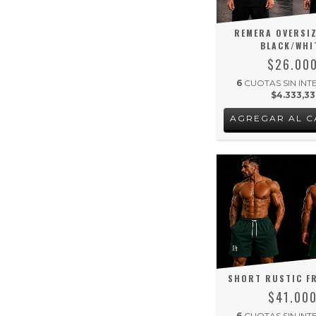
REMERA OVERSI
BLACK/WHI
$26.00
6
CUOTAS SIN INT
$4.333,33
AGREGAR AL C
SHORT RUSTIC F
$41.00
6
CUOTAS SIN INT