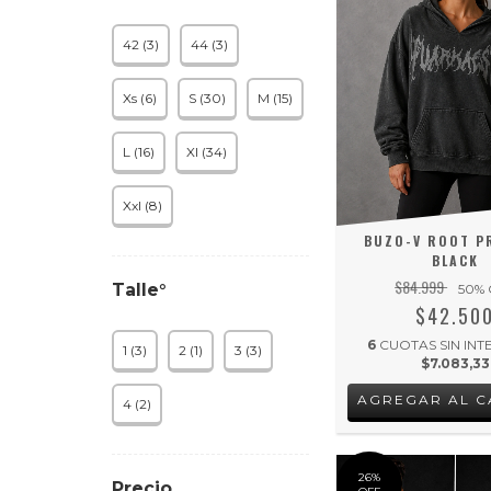
42 (3)
44 (3)
Xs (6)
S (30)
M (15)
L (16)
Xl (34)
Xxl (8)
BUZO-V ROOT P
BLACK
$84.999
Talle°
50
% 
$42.50
6
CUOTAS SIN INT
1 (3)
2 (1)
3 (3)
$7.083,33
AGREGAR AL C
4 (2)
26
%
Precio