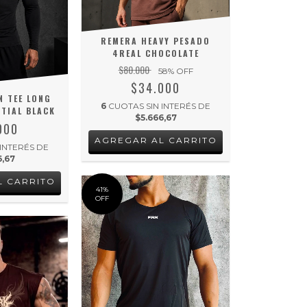
REMERA HEAVY PESADO
4REAL CHOCOLATE
$80.000
58
% OFF
$34.000
 TEE LONG
6
CUOTAS SIN INTERÉS DE
NTIAL BLACK
$5.666,67
000
AGREGAR AL CARRITO
 INTERÉS DE
6,67
L CARRITO
41
%
OFF