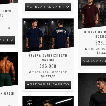
AGREGAR AL CARRITO
ZE FGYM
TE
0
ERÉS DE
REMERA OVER
BORD
ARRITO
$26.
6
CUOTAS SIN
$4.33
REMERA OVERSIZE FGYM
MARINO
AGREGAR A
$26.000
6
CUOTAS SIN INTERÉS DE
$4.333,33
AGREGAR AL CARRITO
RK GREEN
0
42
%
OFF
ERÉS DE