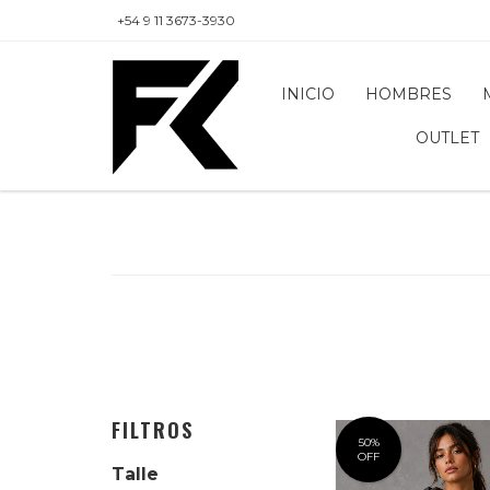
+54 9 11 3673-3930
INICIO
HOMBRES
OUTLET
FILTROS
50
%
OFF
Talle