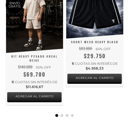
ENVÍO
GRATIS
SHORT MESH HEAVY BLACK
$83.000
64
% OFF
$29.750
KIT HEAVY PESADO 4REAL
BEIGE
6
CUOTAS SIN INTERÉS DE
$140.000
50
% OFF
$4.958,33
$69.700
AGREGAR AL CARRITO
6
CUOTAS SIN INTERÉS DE
$11.616,67
AGREGAR AL CARRITO