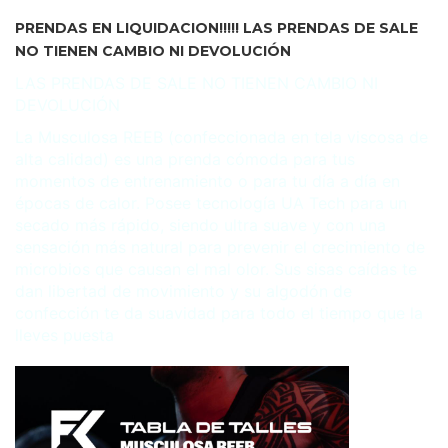
PRENDAS EN LIQUIDACION!!!!! LAS PRENDAS DE SALE
NO TIENEN CAMBIO NI DEVOLUCIÓN
LAS PRENDAS DE SALE NO TIENEN CAMBIO NI
DEVOLUCIÓN
La Musculosa REEB (c
onfeccionada en
tela viscosa de
alta calidad)
es una prenda cómoda para tus
momentos de entrenamiento o para tu día a día en
épocas de calor. Posee tecnología UA Tech para un
secado más rápido, siendo ultra suave y con una
sensación más natural para prevenir el crecimiento de
microbios que causan el mal olor. Sus sisas caídas te
dan libertad de movimiento y su algodón de
confección te da suavidad para todo el tiempo que la
lleves puesta