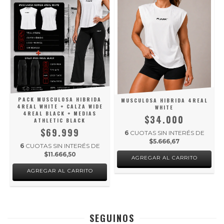
PACK MUSCULOSA HIBRIDA
MUSCULOSA HIBRIDA 4REAL
4REAL WHITE + CALZA WIDE
WHITE
4REAL BLACK + MEDIAS
$34.000
ATHLETIC BLACK
$69.999
6
CUOTAS SIN INTERÉS DE
$5.666,67
6
CUOTAS SIN INTERÉS DE
$11.666,50
AGREGAR AL CARRITO
AGREGAR AL CARRITO
SEGUINOS