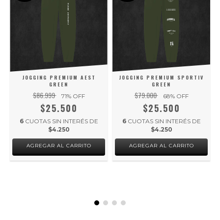
JOGGING PREMIUM SPORTIV
JOGGING PREMIUM AEST
GREEN
GREEN
$79.000
$86.999
68
% OFF
71
% OFF
$25.500
$25.500
6
CUOTAS SIN INTERÉS DE
6
CUOTAS SIN INTERÉS DE
$4.250
$4.250
AGREGAR AL CARRITO
AGREGAR AL CARRITO