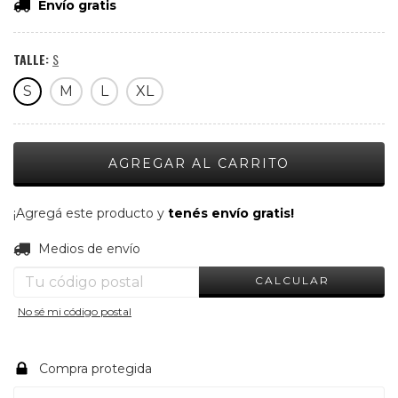
Envío gratis
TALLE:
S
S
M
L
XL
¡Agregá este producto y
tenés envío gratis!
CAMBIAR CP
Entregas para el CP:
Medios de envío
CALCULAR
No sé mi código postal
Compra protegida