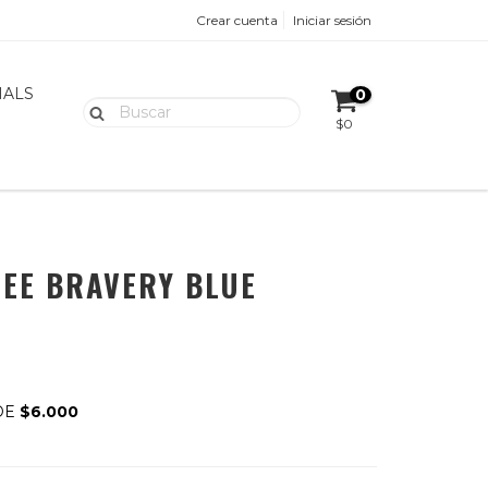
Crear cuenta
Iniciar sesión
IALS
0
$0
EE BRAVERY BLUE
DE
$6.000