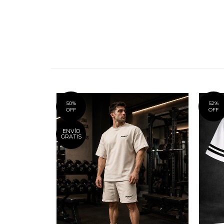
50
%
52
%
OFF
OFF
ENVÍO
GRATIS