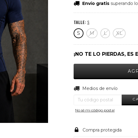
Envío gratis
superando l
TALLE:
S
S
M
L
XL
¡NO TE LO PIERDAS, ES 
Entregas para el CP:
Medios de envío
C
No sé mi código postal
Compra protegida