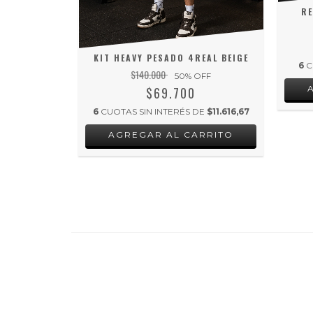
RE
0 WHITE
FF
KIT HEAVY PESADO 4REAL BEIGE
6
C
 DE
$6.375
$140.000
50
% OFF
RRITO
$69.700
6
CUOTAS SIN INTERÉS DE
$11.616,67
AGREGAR AL CARRITO