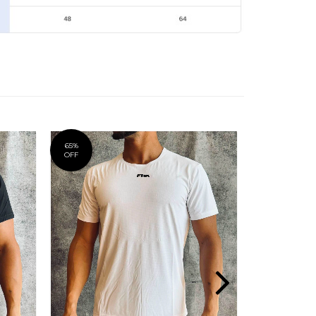
65
%
53
%
OFF
OFF