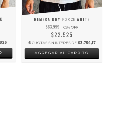
(ESTAMP
OVERSIZE
K
REMERA DRY-FORCE WHITE
$
$63.999
65
% OFF
$22.525
6
CUOTAS S
825
6
CUOTAS SIN INTERÉS DE
$3.754,17
AGRE
O
AGREGAR AL CARRITO