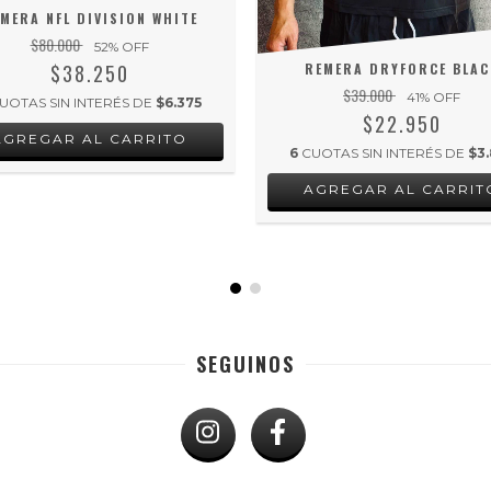
MERA NFL DIVISION WHITE
$80.000
52
% OFF
$38.250
REMERA DRYFORCE BLAC
$39.000
41
% OFF
UOTAS SIN INTERÉS DE
$6.375
$22.950
AGREGAR AL CARRITO
6
CUOTAS SIN INTERÉS DE
$3.
AGREGAR AL CARRIT
SEGUINOS