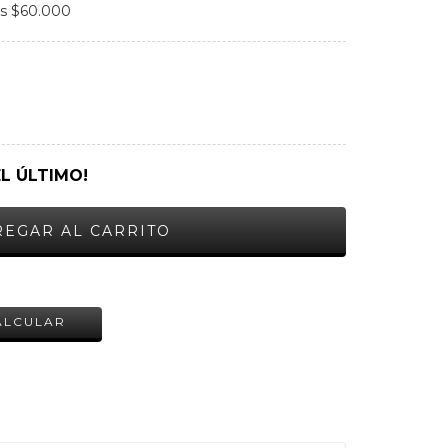
os
$60.000
EL ÚLTIMO!
CAMBIAR CP
ALCULAR