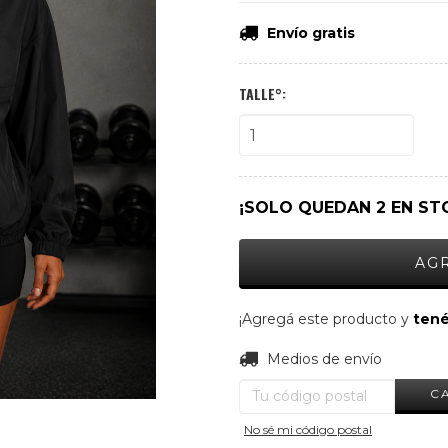
Envío gratis
TALLE°:
¡SOLO QUEDAN
2
EN ST
¡Agregá este producto y
tené
Entregas para el CP:
Medios de envío
C
No sé mi código postal